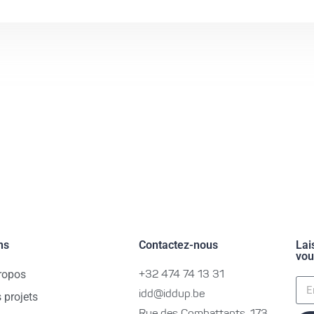
ns
Contactez-nous
Lai
vou
ropos
+32 474 74 13 31
idd@iddup.be
 projets