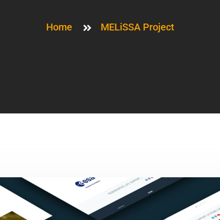
Home
MELiSSA Project