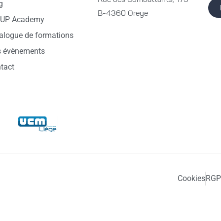
Rue des Combattants, 173
g
B-4360 Oreye
DUP Academy
alogue de formations
 évènements
tact
Cookies
RG