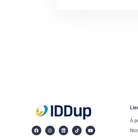
Lie
À p
Nos