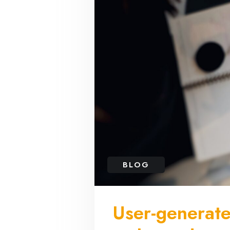
BLOG
User-generate