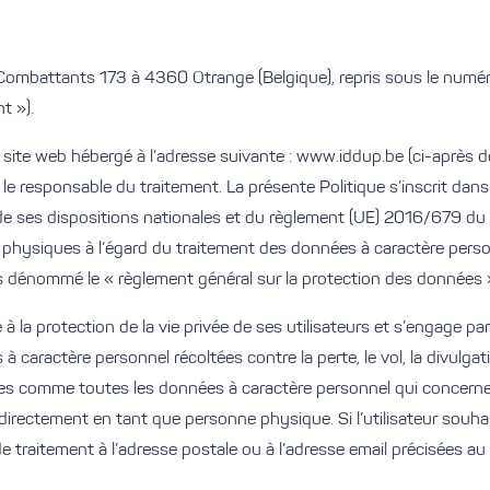
 Combattants 173 à 4360 Otrange (Belgique), repris sous le numér
t »).
 du site web hébergé à l’adresse suivante : www.iddup.be (ci-après
 le responsable du traitement. La présente Politique s’inscrit dan
t de ses dispositions nationales et du règlement (UE) 2016/679 d
 physiques à l’égard du traitement des données à caractère personn
s dénommé le « règlement général sur la protection des données »
à la protection de la vie privée de ses utilisateurs et s’engage p
caractère personnel récoltées contre la perte, le vol, la divulgati
es comme toutes les données à caractère personnel qui concernent 
directement en tant que personne physique. Si l’utilisateur souhai
 de traitement à l’adresse postale ou à l’adresse email précisées a