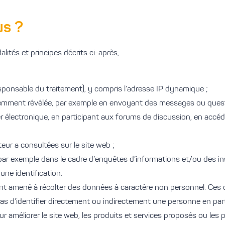
us ?
alités et principes décrits ci-après,
ponsable du traitement), y compris l’adresse IP dynamique ;
écédemment révélée, par exemple en envoyant des messages ou quest
électronique, en participant aux forums de discussion, en accédan
teur a consultées sur le site web ;
par exemple dans le cadre d’enquêtes d’informations et/ou des ins
une identification.
ment amené à récolter des données à caractère non personnel. Ces
s d’identifier directement ou indirectement une personne en parti
our améliorer le site web, les produits et services proposés ou les