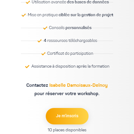
Utilisation avancée
des bases de données
Mise en pratique
ciblée sur la gestion de projet
Conseils
personnalisés
4
ressources téléchargeables
Certificat de participation
Assistance à disposition après la formation
Contactez
Isabelle Damoisaux-Delnoy
pour réserver votre workshop.
Je m’inscris
10 places disponibles