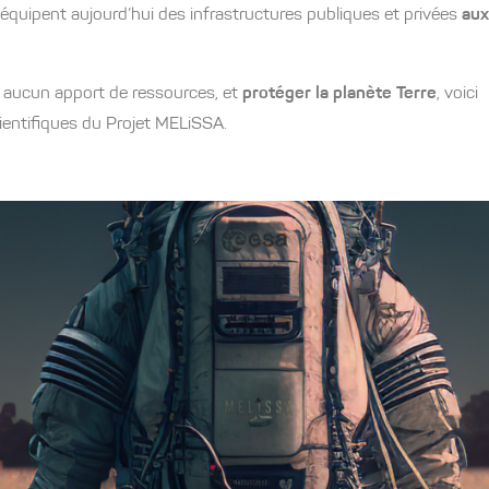
équipent aujourd’hui des infrastructures publiques et privées
aux
s aucun apport de ressources, et
protéger la planète Terre
, voici
scientifiques du Projet MELiSSA.