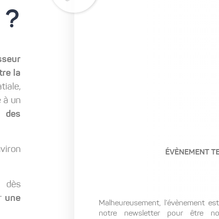
 ?
sseur
tre la
iale,
e à un
 à
des
nviron
ÉVÈNEMENT T
 dès
r
une
Malheureusement, l’évènement est 
notre newsletter pour être not