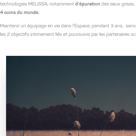
technologies MELiSSA, notamment
d’épuration
des eaux grises, 
4 coins du monde.
Maintenir un équipage en vie dans l’Espace, pendant 3 ans, san
les 2 objectifs intimement liés et poursuivis par les partenaires 