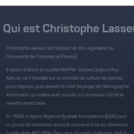
Qui est Christophe Lasse
Christophe Lasseur est Docteur en bio-ingénierie de
l’Université de Compiègne (France).
Il rejoint d’abord la société MATRA Espace (aujourd’hui
Airbus), où il travaille sur le contrôle de culture de plantes
pour l’espace, puis devient le chef de projet de l’échographe
Anthrorack qui volera avec succès sur la mission D2 de la
navette américaine.
En 1990, il rejoint l’Agence Spatiale Européenne (ESA) pour
un poste de chercheur associé consacré à ce qui deviendra
l’unité pilote MELiSSA. Deux ans plus tard, il devient chef du