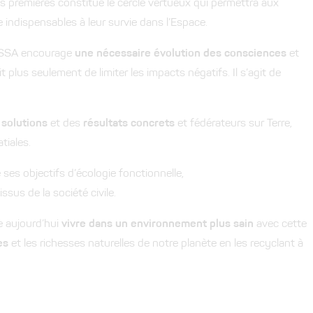
 premières constitue le cercle vertueux qui permettra aux
e indispensables à leur survie dans l’Espace.
ELiSSA encourage
une nécessaire évolution des consciences
et
 plus seulement de limiter les impacts négatifs. Il s’agit de
s
solutions
et des
résultats concrets
et fédérateurs sur Terre,
tiales.
es objectifs d’écologie fonctionnelle,
ssus de la société civile.
 aujourd’hui
vivre dans un environnement plus sain
avec cette
es
et les richesses naturelles de notre planète en les recyclant à