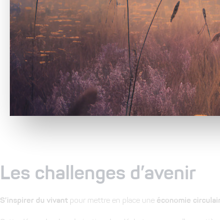
Les challenges d’avenir
S’inspirer du vivant
pour mettre en place une
économie circulai