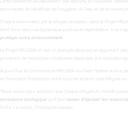
Cette démarche de valorisation des déchets en nouvelles matières
astronautes de bénéficier de l’oxygène, de l’eau et de la nourritur
Chaque euro investi, par le citoyen européen, dans le Projet M
tend donc vers une dynamique positive et régénérative. Il ne s’agit
protéger notre environnement
.
Le Projet MELiSSA en est un exemple éloquent en apportant de
provenant de recherches initialement destinées aux avancées spa
Aujourd’hui, la Communauté MELiSSA souhaite fédérer autour de s
en favorisant l’interaction entre tous les acteurs scientifiques ou i
“Nous avons pour ambition que chaque citoyen du monde puisse
conscience écologique
qu’il faut
cesser d’épuiser les ressourc
l’infini » a conclu,
Christophe
Lasseur.