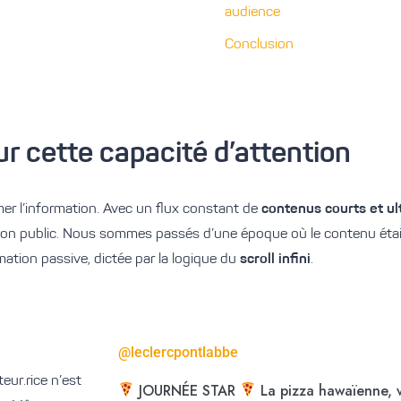
audience
Conclusion
ur
cette
capacité d’attention
r l’information. Avec un flux constant de
contenus courts et
ul
e son public. Nous sommes passés d’une époque où le contenu ét
mation passive, dictée par la logique du
scroll infini
.
@leclercpontlabbe
ateur
.rice
n’est
JOURNÉE STAR
La pizza hawaïenne, 