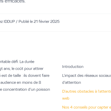
s efficaces.
z IDDUP / Publié le 21 février 2025
ritable
défi
. La durée
Introduction
 ans, le coût pour attirer
t de taille : ils doivent faire
L’impact des réseaux sociaux
ur audience en moins de
8
d’attention
de concentration d’un poisson
D’autres obstacles à l’attent
web
Nos 4 conseils pour capter et